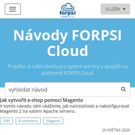
SLUŽBY
Návody FORPSI
Cloud
Projděte si naše návody pro system adminy a vývojáře na
platformě FORPSI Cloud
Jak vytvořit e-shop pomocí Magento
V tomto návodu vám ukážeme, jak nainstalovat a nakonfigurovat
Magento 2 na vašem Apache serveru.
CMS
E-commerce
Magento
26 KVĚTNA 2020