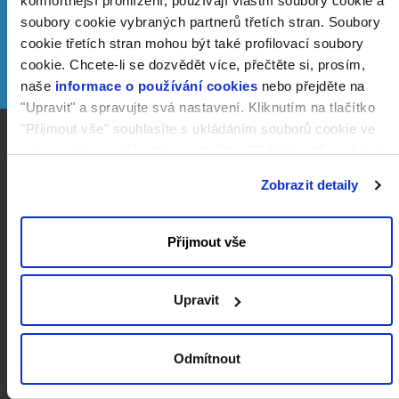
komfortnější prohlížení, používají vlastní soubory cookie a
(*) FORPSI vám poskytne voucher s kreditem v hodnotě
soubory cookie vybraných partnerů třetích stran. Soubory
160 Kč pro cloudové služby
cookie třetích stran mohou být také profilovací soubory
cookie. Chcete-li se dozvědět více, přečtěte si, prosím,
naše
informace o používání cookies
nebo přejděte na
"Upravit" a spravujte svá nastavení. Kliknutím na tlačítko
"Přijmout vše" souhlasíte s ukládáním souborů cookie ve
svém zařízení. Kliknutím na tlačítko "Odmítnout" souhlasíte
Kompletní cloudové
s ukládáním pouze nezbytných souborů cookie.
Zobrazit detaily
prostředí pro vývoj vašich
projektů
Přijmout vše
Upravit
Odmítnout
Cloud PRO
Cloud VPS