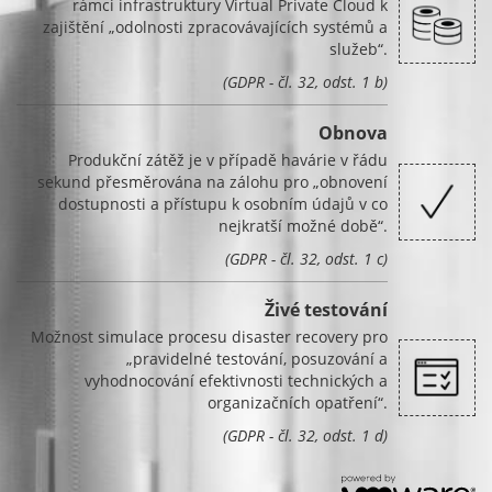
rámci infrastruktury Virtual Private Cloud k
zajištění „odolnosti zpracovávajících systémů a
služeb“.
(GDPR - čl. 32, odst. 1 b)
Obnova
Produkční zátěž je v případě havárie v řádu
sekund přesměrována na zálohu pro „obnovení
dostupnosti a přístupu k osobním údajů v co
nejkratší možné době“.
(GDPR - čl. 32, odst. 1 c)
Živé testování
Možnost simulace procesu disaster recovery pro
„pravidelné testování, posuzování a
vyhodnocování efektivnosti technických a
organizačních opatření“.
(GDPR - čl. 32, odst. 1 d)