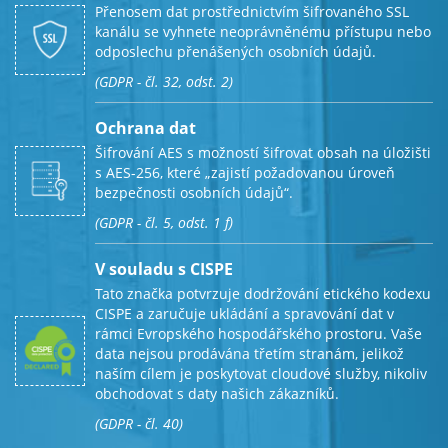
Přenosem dat prostřednictvím šifrovaného SSL
kanálu se vyhnete neoprávněnému přístupu nebo
odposlechu přenášených osobních údajů.
(GDPR - čl. 32, odst. 2)
Ochrana dat
Šifrování AES s možností šifrovat obsah na úložišti
s AES-256, které „zajistí požadovanou úroveň
bezpečnosti osobních údajů“.
(GDPR - čl. 5, odst. 1 f)
V souladu s CISPE
Tato značka potvrzuje dodržování etického kodexu
CISPE a zaručuje ukládání a spravování dat v
rámci Evropského hospodářského prostoru. Vaše
data nejsou prodávána třetím stranám, jelikož
naším cílem je poskytovat cloudové služby, nikoliv
obchodovat s daty našich zákazníků.
(GDPR - čl. 40)