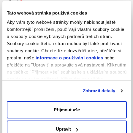
Země:
Tato webová stránka používá cookies
Aby vám tyto webové stránky mohly nabídnout ještě
komfortnější prohlížení, používají vlastní soubory cookie
a soubory cookie vybraných partnerů třetích stran.
Soubory cookie třetích stran mohou být také profilovací
soubory cookie. Chcete-li se dozvědět více, přečtěte si,
prosím, naše
informace o používání cookies
nebo
přejděte na "Upravit" a spravujte svá nastavení. Kliknutím
na tlačítko "Přijmout vše" souhlasíte s ukládáním souborů
*
Mám zájem o:
cookie ve svém zařízení. Kliknutím na tlačítko
Cloud Backup
"Odmítnout" souhlasíte s ukládáním pouze nezbytných
Zobrazit detaily
Disaster Recovery
souborů cookie.
Business Continuity
Přijmout vše
Odesláním tohoto formuláře potvrzuji, že jsem se
seznámil/a a rozumím
Zásadám zpracování osobních
údajů
společnosti INTERNET CZ, a. s.
Upravit