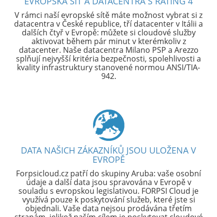
EVROPSKÁ SÍŤ A DATACENTRA S RATING 4
V rámci naší evropské sítě máte možnost vybrat si z
datacentra v České republice, tří datacenter v Itálii a
dalších čtyř v Evropě: můžete si cloudové služby
aktivovat během pár minut v kterémkoliv z
datacenter. Naše datacentra Milano PSP a Arezzo
splňují nejvyšší kritéria bezpečnosti, spolehlivosti a
kvality infrastruktury stanovené normou ANSI/TIA-
942.
DATA NAŠICH ZÁKAZNÍKŮ JSOU ULOŽENA V
EVROPĚ
Forpsicloud.cz patří do skupiny Aruba: vaše osobní
údaje a další data jsou spravována v Evropě v
souladu s evropskou legislativou. FORPSI Cloud je
využívá pouze k poskytování služeb, které jste si
objednali. Vaše data nejsou prodávána třetím