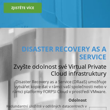
ZJISTĚTE VÍCE
DISASTER RECOVERY AS A
SERVICE
Zvyšte odolnost své Virtual Private
Cloud infrastruktury
Disaster Recovery as a Service (DRaaS) umožňuje
vytvářet kopie dat v rámci vaší společnosti nebo v
rámci platformy FORPSI Cloud v prostředí VMware.
Odolnost
Redundantní úložiště v odlišných datacentrech v