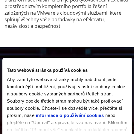
prostřednictvím kompletního portfolia řešení
založených na VMware s cloudovými službami, které
splňují všechny vaše požadavky na efektivitu,
nezávislost a bezpečnost.
Virtual Private Cloud
Tato webová stránka používá cookies
je ideálním řešením pro:
Aby vám tyto webové stránky mohly nabídnout ještě
komfortnější prohlížení, používají vlastní soubory cookie
a soubory cookie vybraných partnerů třetích stran.
Soubory cookie třetích stran mohou být také profilovací
soubory cookie. Chcete-li se dozvědět více, přečtěte si,
prosím, naše
informace o používání cookies
nebo
přejděte na "Upravit" a spravujte svá nastavení. Kliknutím
na tlačítko "Přijmout vše" souhlasíte s ukládáním souborů