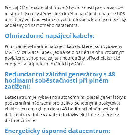
Pro zajištění maximální úrovně bezpečnosti pro serverové
místnosti jsou systémy elektrického napájení a baterie UPS
umístěny ve dvou vyhrazených budovách, které jsou fyzicky
odděleny od samotného datacentra.
Ohnivzdorné napájecí kabely:
Používáme výhradně napájecí kabely, které jsou vybaveny
MGT (Mica Glass Tape). Jedná se o bariéru s ohnivzdorným
povlakem, schopnou zajistit nepřetržitý přívod elektrické
energie i v případech lokálních požárů.
Redundantní záložní generátory s 48
hodinami soběstačnosti při plném
zatížení:
Datacentrum je vybaveno autonomními diesel generátory s
podzemními nádržemi pro palivo, schopnými poskytovat
elektrickou energii po dobu 48 hodin při plném vytížení
datacentra v době výpadku dodávky elektrické energie z
distribuční sítě.
Energeticky úsporné datacentrum: