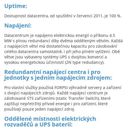
Uptime:
Dostupnost datacentra, od spuštění v červenci 2011, je 100 %.
Napájení:
Datacentrum je napájeno elektrickou energií o příkonu 4.5
MW s plnou redundancí díky dvěma odděleným větvím. Každá
z napájecích větví má dostatečnou kapacitu pro zásobování
celého datacentra samostatně, i při jeho plném vytížení. Obě
větve jsou vybaveny systémy UPS s dvojitou konverzí a
vysokou energetickou účinností (2N type redudancy).
Redundantní napájecí centra i pro
jednotky s jedním napájecím zdrojem:
Pro vlastní služby používá FORPSI výhradně servery a zařízení
s dvojicí napájecích zdrojů. Každé napájecí centrum je
zálohované STS zařízeními (static Transfer Switch), které
zajišťují nepřetržitý přívod energie i pro zařízení, které
používají pouze jeden napájecí zdroj.
Oddělené místnosti elektrických
rozvaděčů a UPS baterií: