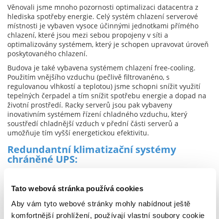
Věnovali jsme mnoho pozornosti optimalizaci datacentra z
hlediska spotřeby energie. Celý systém chlazení serverové
místnosti je vybaven vysoce účinnými jednotkami přímého
chlazení, které jsou mezi sebou propojeny v síti a
optimalizovány systémem, který je schopen upravovat úroveň
poskytovaného chlazení.
Budova je také vybavena systémem chlazení free-cooling.
Použitím vnějšího vzduchu (pečlivě filtrovanéno, s
regulovanou vlhkostí a teplotou) jsme schopni snížit využití
tepelných čerpadel a tím snížit spotřebu energie a dopad na
životní prostředí. Racky serverů jsou pak vybaveny
inovativním systémem řízení chladného vzduchu, který
soustředí chladnější vzduch v přední části serverů a
umožňuje tím vyšší energetickou efektivitu.
Redundantní klimatizační systémy
chráněné UPS:
Klimatizační systémy v serverovnách a místnostech s
napájením jsou redundantní a zaručují dokonalé fungování
Tato webová stránka používá cookies
chlazení i při simultánním selhání více chladících jednotek.
Aby vám tyto webové stránky mohly nabídnout ještě
Celé zařízení je chráněno bateriovým systémem UPS a
generátory, aby se předešlo jakémukoli přerušení.
komfortnější prohlížení, používají vlastní soubory cookie