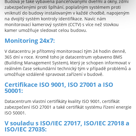
Budova je také vybavena pancéřovanými dveřmi a okny, zdmi
zabezpečenými proti šplhání, poplašným systémem proti
vniknutí do budovy instalovaným v každé chodbě, napojeným
na dvojitý systém kontroly identifikace. Navíc nám
monitorovací kamerový systém (CCTV) s více než stovkou
kamer umožňuje sledovat celou budovu.
Monitoring 24x7:
V datacentru je přítomný monitorovací tým 24 hodin denně,
365 dní v roce. Kromě toho je datacentrum vybaveno BMS
(Building Management System), který je schopen informovat v
reálném čase sekundární technický tým v případě problémů a
umožňuje vzdáleně spravovat zařízení v budově.
Certifikace ISO 9001, ISO 27001 a ISO
50001:
Datacentrum vlastní certifikáty kvality ISO 9001, certifikát
zabezpečení ISO 27001 a také certifikát systému řízení energie
ISO 50001.
V souladu s ISO/IEC 27017, ISO/IEC 27018 a
ISO/IEC 27035: