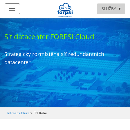
SLUŽBY
Síť datacenter FORPSI Cloud
Strategicky rozmístěná síť redundantních
datacenter
Infrastruktura
>
IT1 Itálie