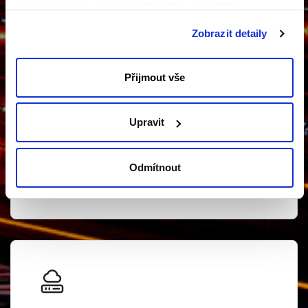
cookie ve svém zařízení. Kliknutím na tlačítko
"Odmítnout" souhlasíte s ukládáním pouze nezbytných
Zobrazit detaily
souborů cookie.
Přijmout vše
VIRTUAL PRIVATE CLOUD
Virtuální datacentra a kontinuita
Upravit
provozu
Zajistěte provozní kontinuitu své organizace
pomocí virtuálních datacenter navržených
Odmítnout
pro odolnost proti výpadkům a útokům.