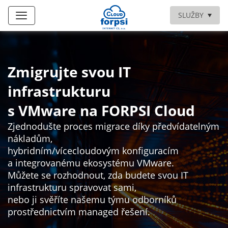
SLUŽBY
Zmigrujte svou IT
infrastrukturu
s VMware na FORPSI Cloud
Zjednodušte proces migrace díky předvídatelným
nákladům,
hybridním/vícecloudovým konfiguracím
a integrovanému ekosystému VMware.
Můžete se rozhodnout, zda budete svou IT
infrastrukturu spravovat sami,
nebo ji svěříte našemu týmu odborníků
prostřednictvím managed řešení.