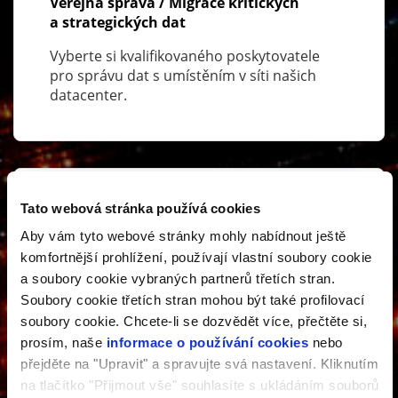
Veřejná správa / Migrace kritických
a strategických dat
Vyberte si kvalifikovaného poskytovatele
pro správu dat s umístěním v síti našich
datacenter.
Tato webová stránka používá cookies
Aby vám tyto webové stránky mohly nabídnout ještě
komfortnější prohlížení, používají vlastní soubory cookie
VIRTUAL PRIVATE CLOUD
a soubory cookie vybraných partnerů třetích stran.
Vlastní plány pro DRaaS
Soubory cookie třetích stran mohou být také profilovací
soubory cookie. Chcete-li se dozvědět více, přečtěte si,
Nastavte si vlastní procesy pro rychlé
prosím, naše
informace o používání cookies
nebo
obnovení v případě havárie.
přejděte na "Upravit" a spravujte svá nastavení. Kliknutím
na tlačítko "Přijmout vše" souhlasíte s ukládáním souborů