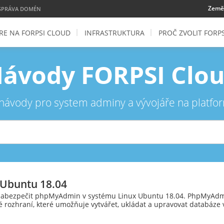
Země
SPRÁVA DOMÉN
E NA FORPSI CLOUD
INFRASTRUKTURA
PROČ ZVOLIT FORPS
ávody FORPSI Clo
 návody pro system adminy a vývojáře na platf
 Ubuntu 18.04
a zabezpečit phpMyAdmin v systému Linux Ubuntu 18.04. PhpMyAdm
ské rozhraní, které umožňuje vytvářet, ukládat a upravovat databáze