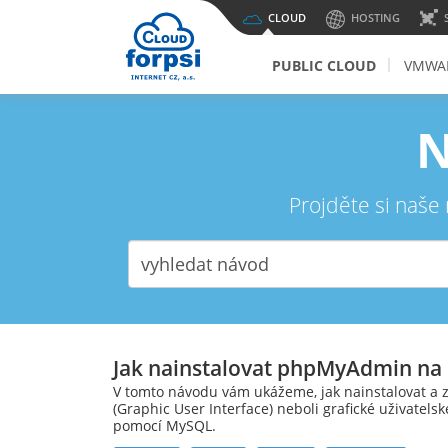
CLOUD
HOSTING
PUBLIC CLOUD
VMWAR
N
Projděte si naše
Jak nainstalovat phpMyAdmin na
V tomto návodu vám ukážeme, jak nainstalovat 
(Graphic User Interface) neboli grafické uživatel
pomocí MySQL.