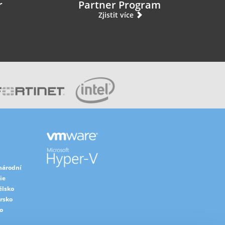
r
Partner Program
Zjistit více
národní
ie
ělsko
rsko
o