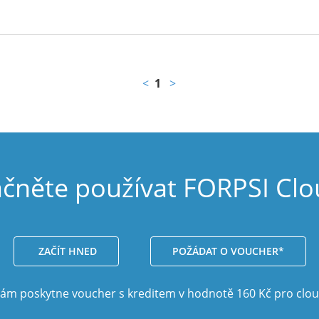
<
1
>
čněte používat FORPSI Cl
ZAČÍT HNED
POŽÁDAT O VOUCHER*
vám poskytne voucher s kreditem v hodnotě 160 Kč pro clo