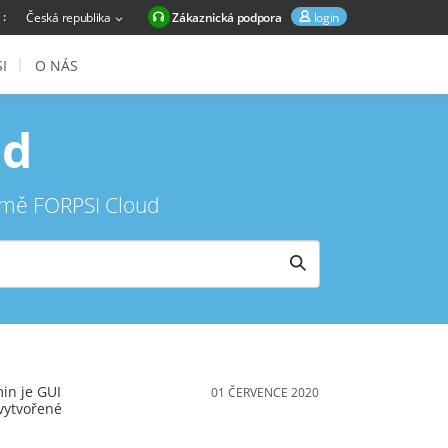
 :
Česká republika
login
Zákaznická podpora
I
O NÁS
ud
ormě FORPSI Cloud
in je GUI
01 ČERVENCE 2020
 vytvořené