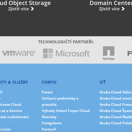
ud Object Storage
Domain Cente
Zjistit více
Zjistit více
TECHNOLOGIČTÍ PARTNEŘI:
TY & SLUŽBY
FORPSI
SÍŤ
PS
Forpsi
Aruba Cloud Itálie
e
Smluvní podmínky a
Aruba Cloud mezi
Private Cloud
pravidla
Aruba Cloud Franc
 as a Service
Výhody řešení Forpsi Cloud
Aruba Cloud Špan
dat a zálohování
Novinky
Aruba Cloud Maďa
Fotogalerie
Aruba Cloud Polsk
Center
Partneři