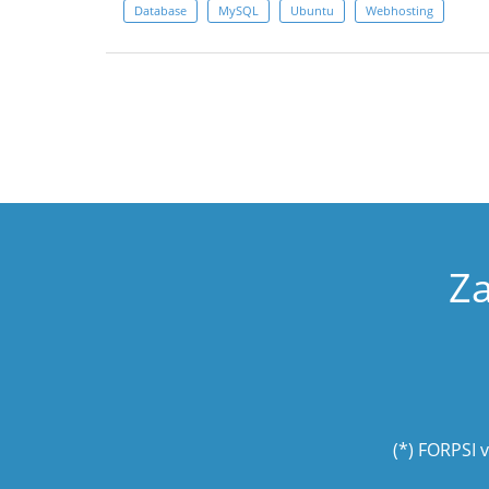
Database
MySQL
Ubuntu
Webhosting
Za
(*) FORPSI 