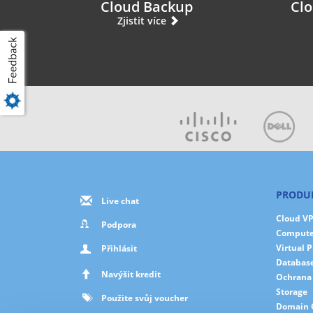
Cloud Backup
Clo
Zjistit více
PRODUK
Live chat
Cloud V
Podpora
Comput
Virtual 
Přihlásit
Database
Navýšit kredit
Ochrana 
Storage
Použite svůj voucher
Domain 