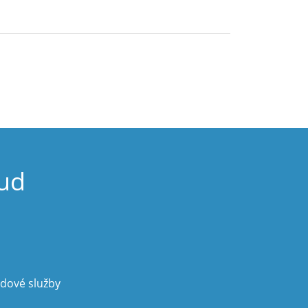
oud
udové služby