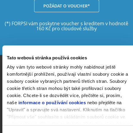
POŽÁDAT O VOUCHER*
(*) FORPSI vám poskytne voucher s kreditem v hodnotě
160 Kč pro cloudové služby
Tato webová stránka používá cookies
Aby vám tyto webové stránky mohly nabídnout ještě
Kompletní cloudové
komfortnější prohlížení, používají vlastní soubory cookie a
soubory cookie vybraných partnerů třetích stran. Soubory
prostředí pro vývoj vašich
cookie třetích stran mohou být také profilovací soubory
projektů
cookie. Chcete-li se dozvědět více, přečtěte si, prosím,
naše
informace o používání cookies
nebo přejděte na
"Upravit" a spravujte svá nastavení. Kliknutím na tlačítko
"Přijmout vše" souhlasíte s ukládáním souborů cookie ve
svém zařízení. Kliknutím na tlačítko "Odmítnout" souhlasíte
s ukládáním pouze nezbytných souborů cookie.