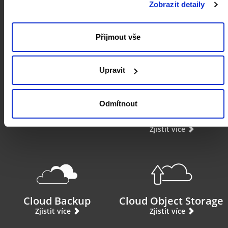
Zobrazit detaily
Cloud PRO
Cloud VPS
Zjistit více
Zjistit více
Přijmout vše
Upravit
Odmítnout
Virtual Private Cloud
Database as a
Service
Zjistit více
Zjistit více
Cloud Backup
Cloud Object Storage
Zjistit více
Zjistit více