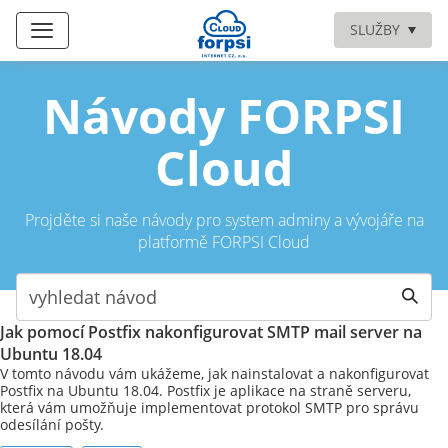
SLUŽBY
Návody FORPSI
Cloud
Projděte si naše návody pro system adminy a vývojáře na
platformě FORPSI Cloud
Jak pomocí Postfix nakonfigurovat SMTP mail server na
Ubuntu 18.04
V tomto návodu vám ukážeme, jak nainstalovat a nakonfigurovat
Postfix na Ubuntu 18.04. Postfix je aplikace na straně serveru,
která vám umožňuje implementovat protokol SMTP pro správu
odesílání pošty.